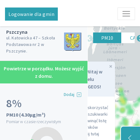
Logowanie dla gmin
Pszczyna
Lista czujników
PM10
PM2.5
CAQ
ul. Katowicka 47 – Szkoła
Podstawowa nr 2 w
Pszczynie.
×
Powietrze w porządku. Możesz wyjść
Dziewkowice
Witaj w
Strzelecka 3
z domu.
Panelu
Kołczygłowy Szkoła
SYNGEOS!
Podstawowa
Dodaj
Szkolna 10
8%
SP 8, Rogoźna
Aby skorzystać
ul. Wysoka 13, Żory
z wyszukiwarki
PM10
(4.30µg/m³)
Wojkowice
i rozwinąć listę
Pomiar w czasie rzeczywistym
Proletariatu 7
czujników
Adamówka
kliknij tutaj