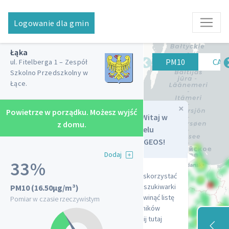
Logowanie dla gmin
Łąka
Lista czujników
PM10
PM2.5
CAQ
ul. Fitelberga 1 – Zespół
Szkolno Przedszkolny w
Łące.
×
Powietrze w porządku. Możesz wyjść
Dziewkowice
Witaj w
Strzelecka 3
z domu.
Panelu
Kołczygłowy Szkoła
SYNGEOS!
Podstawowa
Dodaj
Szkolna 10
33%
SP 8, Rogoźna
Aby skorzystać
ul. Wysoka 13, Żory
z wyszukiwarki
PM10
(16.50µg/m³)
Wojkowice
i rozwinąć listę
Pomiar w czasie rzeczywistym
Proletariatu 7
czujników
Adamówka
kliknij tutaj