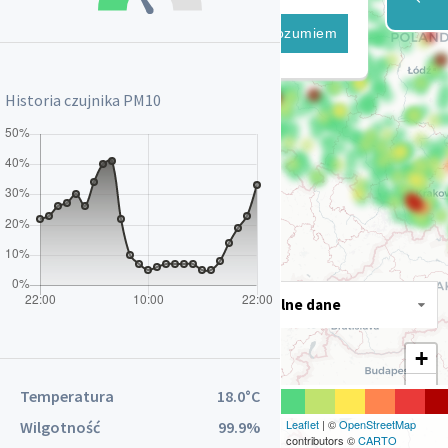
Antoniów gm. Ozimek
Powstańców Śląskich 17
Rozumiem
Augustów
Zarzecze 20
Historia czujnika
PM10
AUTO TECH Luboszyce
ul. Opolska 47A Luboszyce gm.
Łubniany
Baborów
Ratuszowa 2
Bałtów
Banie
Skośna 6
Banino
Aktualne dane
Lotnicza 29
Baranów
+
Ogrodowa 2
−
Temperatura
18.0°C
Barciany
Wojska Polskiego 7
Leaflet
| ©
OpenStreetMap
Wilgotność
99.9%
contributors ©
CARTO
Barczygłów