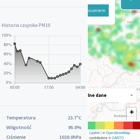
Antoniów gm. Ozimek
Powstańców Śląskich 17
Rozumiem
Augustów
Zarzecze 20
Historia czujnika
PM10
AUTO TECH Luboszyce
ul. Opolska 47A Luboszyce gm.
Łubniany
Baborów
Ratuszowa 2
Bałtów
Banie
Skośna 6
Banino
Aktualne dane
Lotnicza 29
Baranów
+
Ogrodowa 2
Temperatura
23.7°C
−
Barciany
Wilgotność
95.0%
Wojska Polskiego 7
Leaflet
| ©
OpenStreetMap
Ciśnienie
1020.0hPa
contributors ©
CARTO
Barczygłów