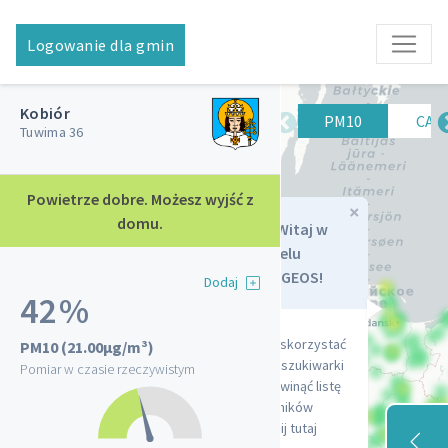
Logowanie dla gmin
Lista czujników
Kobiór
PM10
PM2.5
CAQ
Tuwima 36
Powietrze dobre. Możesz wyjść z
×
Dziewkowice
domu.
Witaj w
Strzelecka 3
Panelu
Kołczygłowy Szkoła
SYNGEOS!
Dodaj
Podstawowa
42%
Szkolna 10
SP 8, Rogoźna
Aby skorzystać
PM10
(21.00µg/m³)
ul. Wysoka 13, Żory
z wyszukiwarki
Pomiar w czasie rzeczywistym
Wojkowice
i rozwinąć listę
Proletariatu 7
czujników
Adamówka
kliknij tutaj