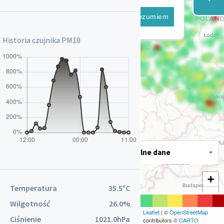
Antoniów gm. Ozimek
Powstańców Śląskich 17
Rozumiem
Augustów
Zarzecze 20
Historia czujnika
PM10
AUTO TECH Luboszyce
ul. Opolska 47A Luboszyce gm.
Łubniany
Baborów
Ratuszowa 2
Bałtów
Banie
Skośna 6
Banino
Aktualne dane
Lotnicza 29
Baranów
+
Ogrodowa 2
Temperatura
35.5°C
−
Barciany
Wilgotność
26.0%
Wojska Polskiego 7
Leaflet
| ©
OpenStreetMap
Ciśnienie
1021.0hPa
contributors ©
CARTO
Barczygłów