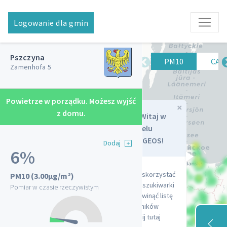
Logowanie dla gmin
Lista czujników
Pszczyna
PM10
PM2.5
CAQ
Zamenhofa 5
Powietrze w porządku. Możesz wyjść
×
Dziewkowice
z domu.
Witaj w
Strzelecka 3
Panelu
Kołczygłowy Szkoła
SYNGEOS!
Dodaj
Podstawowa
6%
Szkolna 10
SP 8, Rogoźna
Aby skorzystać
PM10
(3.00µg/m³)
ul. Wysoka 13, Żory
z wyszukiwarki
Pomiar w czasie rzeczywistym
Wojkowice
i rozwinąć listę
Proletariatu 7
czujników
Adamówka
kliknij tutaj